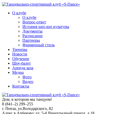
О клубе
О клубе
Вопрос-ответ
История хип-хоп культуры
Документы
Расписание
Партнеры
Фирменный стиль
Тренеры
Новости
Обучение
Шоу-балет
Аренда зала
Медиа
Фото
Видео
Контакты
Дом, в котором мы танцуем!
8 (841–2) 299–255
г. Пенза, ул.Володарского, 82
Адрес в Арбеково: ул. 5-й Виноградный проезд, д.18