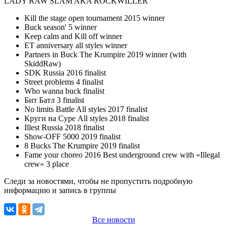
LADY RAW SLAM AKA ROCKWILLER
Kill the stage open tournament 2015 winner
Buck season' 5 winner
Keep calm and Kill off winner
ET anniversary all styles winner
Partners in Buck The Krumpire 2019 winner (with
SkiddRaw)
SDK Russia 2016 finalist
Street problems 4 finalist
Who wanna buck finalist
Бит Батл 3 finalist
No limits Battle All styles 2017 finalist
Круги на Суре All styles 2018 finalist
Illest Russia 2018 finalist
Show-OFF 5000 2019 finalist
8 Bucks The Krumpire 2019 finalist
Fame your choreo 2016 Best underground crew with «Illegal
crew» 3 place
Следи за новостями, чтобы не пропустить подробную
информацию и запись в группы
Все новости