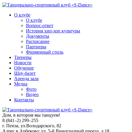
О клубе
О клубе
Вопрос-ответ
История хип-хоп культуры
Документы
Расписание
Партнеры
Фирменный стиль
Тренеры
Новости
Обучение
Шоу-балет
Аренда зала
Медиа
Фото
Видео
Контакты
Дом, в котором мы танцуем!
8 (841–2) 299–255
г. Пенза, ул.Володарского, 82
Адрес в Арбеково: ул. 5-й Виноградный проезд, д.18