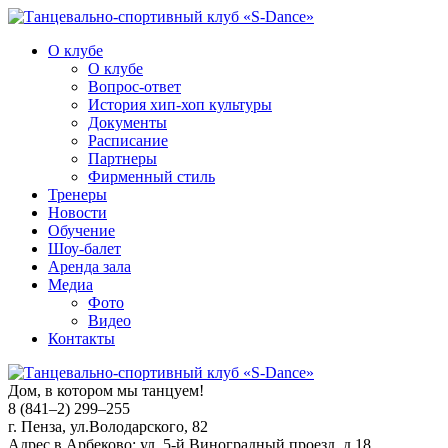
О клубе
О клубе
Вопрос-ответ
История хип-хоп культуры
Документы
Расписание
Партнеры
Фирменный стиль
Тренеры
Новости
Обучение
Шоу-балет
Аренда зала
Медиа
Фото
Видео
Контакты
Дом, в котором мы танцуем!
8 (841–2) 299–255
г. Пенза, ул.Володарского, 82
Адрес в Арбеково: ул. 5-й Виноградный проезд, д.18