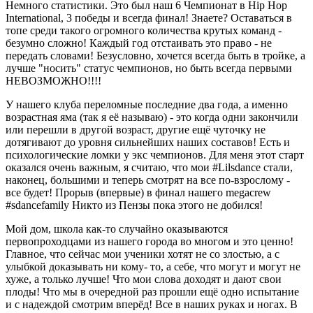
Немного статистики. Это был наш 6 Чемпионат в Hip Hop
International, 3 победы и всегда финал! Знаете? Оставаться в
топе среди такого огромного количества крутых команд -
безумно сложно! Каждый год отстаивать это право - не
передать словами! Безусловно, хочется всегда быть в тройке, а
лучше "носить" статус чемпионов, но быть всегда первыми
НЕВОЗМОЖНО!!!!
У нашего клуба переломные последние два года, а именно
возрастная яма (так я её называю) - это когда одни закончили
или перешли в другой возраст, другие ещё чуточку не
дотягивают до уровня сильнейших наших составов! Есть и
психологические ломки у экс чемпионов. Для меня этот старт
оказался очень важным, я считаю, что мои #Lilsdance стали,
наконец, большими и теперь смотрят на все по-взрослому -
все будет! Прорыв (впервые) в финал нашего megacrew
#sdancefamily Никто из Пензы пока этого не добился!
Мой дом, школа как-то случайно оказываются
первопроходцами из нашего города во многом и это ценно!
Главное, что сейчас мои ученики хотят не со злостью, а с
улыбкой доказывать ни кому- то, а себе, что могут и могут не
хуже, а только лучше! Что мои слова доходят и дают свои
плоды! Что мы в очередной раз прошли ещё одно испытание
и с надеждой смотрим вперёд! Все в наших руках и ногах. В