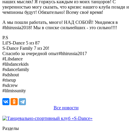
наших мыслях! Я горжусь каждым из моих танцоров! С
уверенностью могу сказать, что кризис нашего клуба позади и
чемпионы будут! Обязательно! Всему своё время!
А мы пошли работать, много! НАД СОБОЙ! Увидимся в
#hhirussia2018! Мы в списке сильнейших - это сильно!!!!
P.S
Lil'S-Dance 5 из 87
S-Dance Family 7 из 20!
Спасибо за очередной опыт#hhirussia2017
#Lilsdance
#lilsdancekids
#sdancefamily
#sdshout
#riseup
#sdcrew
#lilmissunity
Все новости
Разделы