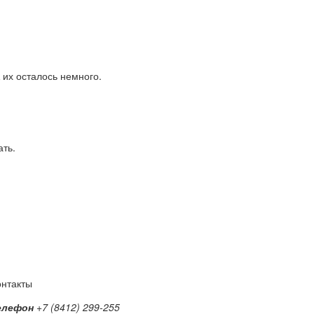
 их осталось немного.
ать.
онтакты
елефон
+7 (8412) 299-255