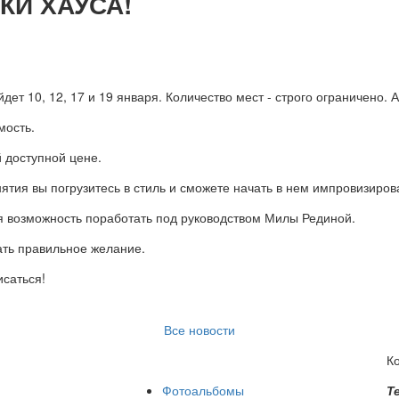
УКИ ХАУСА!
т 10, 12, 17 и 19 января. Количество мест - строго ограничено. А
мость.
 доступной цене.
нятия вы погрузитесь в стиль и сможете начать в нем импровизиров
ая возможность поработать под руководством Милы Рединой.
ать правильное желание.
исаться!
Все новости
К
Фотоальбомы
Т