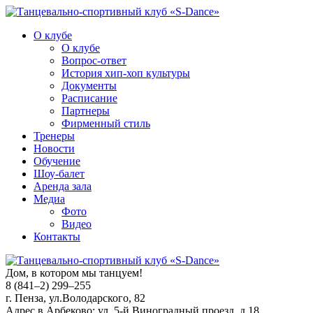
О клубе
О клубе
Вопрос-ответ
История хип-хоп культуры
Документы
Расписание
Партнеры
Фирменный стиль
Тренеры
Новости
Обучение
Шоу-балет
Аренда зала
Медиа
Фото
Видео
Контакты
Дом, в котором мы танцуем!
8 (841–2) 299–255
г. Пенза, ул.Володарского, 82
Адрес в Арбеково: ул. 5-й Виноградный проезд, д.18