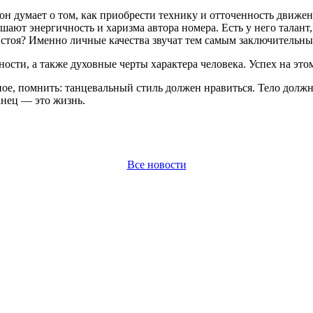
он думает о том, как приобрести технику и отточенность движени
ешают энергичность и харизма автора номера. Есть у него талан
ь стоя? Именно личные качества звучат тем самым заключительным
ости, а также духовные черты характера человека. Успех на это
вное, помнить: танцевальный стиль должен нравиться. Тело долж
анец — это жизнь.
Все новости