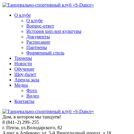
О клубе
О клубе
Вопрос-ответ
История хип-хоп культуры
Документы
Расписание
Партнеры
Фирменный стиль
Тренеры
Новости
Обучение
Шоу-балет
Аренда зала
Медиа
Фото
Видео
Контакты
Дом, в котором мы танцуем!
8 (841–2) 299–255
г. Пенза, ул.Володарского, 82
Адрес в Арбеково: ул. 5-й Виноградный проезд, д.18