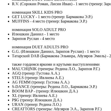
R.V. (Сорокин Роман, Лисин Иван) - 1 место (тренер: Зари
номинация SKILL KIDS PRO
GET LUCKY - 1 место (тренер: Бармакова Э.Р.)
MUFFINS - 4 место (тренер: Бармакова Э.Р.)
номинация SOLO ADULT PRO
Илюшкин Даниил - 1 место
Зарипов Руслан - 4 место
номинация DUET ADULTS PRO
G.G. (Илюшкин Даниил, Зарипов Руслан) - 1 место
Татарский DAB (Бармакова Эльмира, Абузяров Эмиль) - 2
также гордимся яркими и крутыми выступлениями
MAL'CHIʃNIK (тренеры: Редина Л.О., Зарипов Р.Г.)
AGQ (тренер: Густова А.А.)
STELS (тренер: Ивлиева А.Е.)
AG FEMM (тренер: Густова А.А.)
S-DANCE (тренеры: Редина Л.О., Бармакова Э.Р.)
BOOM BAP - (тренер: Илюшкин Д.А.)
XL (тренер: Ивлиева А.Е.)
P$G (тренер: Илюшкин Д.А.)
URAN (тренер: Редина Л.О.)
CREATTORS (тренеры: Абузяров Э.А., Зарипов Р.Г.)