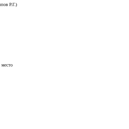
пов Р.Г.)
 место